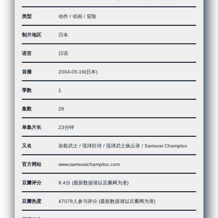
类型
动作 / 动画 / 冒险
制片地区
日本
语言
日语
首播
2004-05-19(日本)
季数
1
集数
26
单集片长
23分钟
又名
杂烩武士 / 琉球狂侍 / 琉球武士疯云录 / Samurai Champloo
官方网站
www.samuraichamploo.com
豆瓣评分
9.4分 (最新数据请以豆瓣网为准)
豆瓣热度
47078人参与评分 (最新数据请以豆瓣网为准)