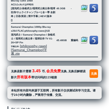
Blu-ray x265 10bit
AC3￡cXcY@FRDS
[混沌武士/杂烩武士/琉球武士疯云录/琉球
40.3GB
-
狂侍/サムライチャンプルー] 全一季 全剧
终 | 日语/英语 | 简中字幕 | HEVC版本
[]
Samurai Champloo 1080p Blu-ray
x264 FLAC-philosophy-raws@U2
混沌武士 / Samurai Champloo / 杂烩武
士 / 琉球武士疯云录 / 琉球狂侍 TV 01-
45.48GB
重编码
26+SP Fin
[philosophy-raws]
字幕文件:
[Samurai_Champloo]字
幕.zip
3.45
会员免费
兑换该影片需要
币,
兑换, 兑换后解锁该
兑换
所有版本
影片
带访问码的115链接
本站所有内容均来源于互联网，所有影片仅供测试和学习交流。请
于24小时内删除，严禁用于传播、交流。