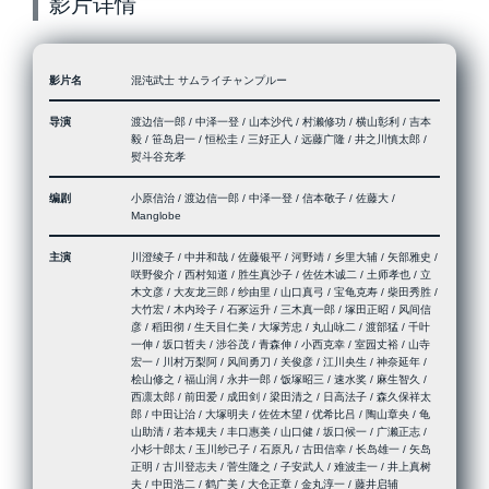
影片详情
影片名
混沌武士 サムライチャンプルー
导演
渡边信一郎 / 中泽一登 / 山本沙代 / 村濑修功 / 横山彰利 / 吉本
毅 / 笹岛启一 / 恒松圭 / 三好正人 / 远藤广隆 / 井之川慎太郎 /
熨斗谷充孝
编剧
小原信治 / 渡边信一郎 / 中泽一登 / 信本敬子 / 佐藤大 /
Manglobe
主演
川澄绫子 / 中井和哉 / 佐藤银平 / 河野靖 / 乡里大辅 / 矢部雅史 /
咲野俊介 / 西村知道 / 胜生真沙子 / 佐佐木诚二 / 土师孝也 / 立
木文彦 / 大友龙三郎 / 纱由里 / 山口真弓 / 宝龟克寿 / 柴田秀胜 /
大竹宏 / 木内玲子 / 石冢运升 / 三木真一郎 / 塚田正昭 / 风间信
彦 / 稻田彻 / 生天目仁美 / 大塚芳忠 / 丸山咏二 / 渡部猛 / 千叶
一伸 / 坂口哲夫 / 涉谷茂 / 青森伸 / 小西克幸 / 室园丈裕 / 山寺
宏一 / 川村万梨阿 / 风间勇刀 / 关俊彦 / 江川央生 / 神奈延年 /
桧山修之 / 福山润 / 永井一郎 / 饭塚昭三 / 速水奖 / 麻生智久 /
西凛太郎 / 前田爱 / 成田剑 / 梁田清之 / 日高法子 / 森久保祥太
郎 / 中田让治 / 大塚明夫 / 佐佐木望 / 优希比吕 / 陶山章央 / 龟
山助清 / 若本规夫 / 丰口惠美 / 山口健 / 坂口候一 / 广濑正志 /
小杉十郎太 / 玉川纱己子 / 石原凡 / 古田信幸 / 长岛雄一 / 矢岛
正明 / 古川登志夫 / 菅生隆之 / 子安武人 / 难波圭一 / 井上真树
夫 / 中田浩二 / 鹤广美 / 大仓正章 / 金丸淳一 / 藤井启辅