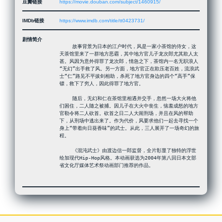
豆瓣链接
https://movie.douban.com/subject/1460915/
IMDb链接
https://www.imdb.com/title/tt0423731/
剧情简介
 　　故事背景为日本的江户时代，风是一家小茶馆的侍女，这
天茶馆里来了一群地方恶霸，其中地方官儿子龙次郎尤其欺人太
甚。风因为意外得罪了龙次郎，情急之下，茶馆内一名无职浪人
“无幻”出手救了风。另一方面，地方官正在欺压老百姓，流浪武
士“仁”路见不平拔剑相助，杀死了地方官身边的四个“高手”保
镖，救下了穷人，因此得罪了地方官。

 　　随后，无幻和仁在茶馆里相遇并交手，忽然一场大火将他
们困住，二人随之被捕。因儿子在大火中丧生，恼羞成怒的地方
官勒令将二人砍首。砍首之日二人大闹刑场，并且在风的帮助
下，从刑场中逃出来了。作为代价，风要求他们一起去寻找一个
身上“带着向日葵香味”的武士。从此，三人展开了一场奇幻的旅
程。

 　　《混沌武士》由渡边信一郎监督，全片彰显了独特的浮世
绘加现代Hip-Hop风格。本动画获选为2004年第八回日本文部
省文化厅媒体艺术祭动画部门推荐的作品。
