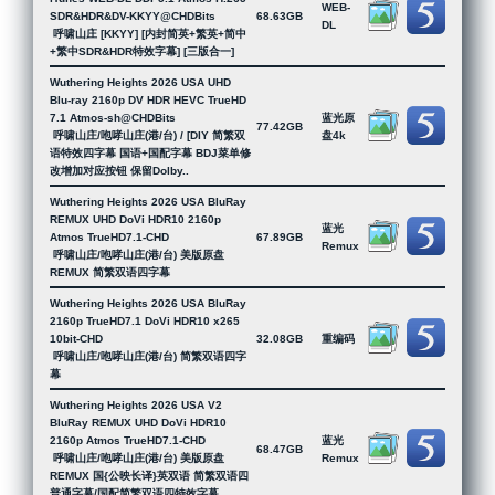
WEB-
SDR&HDR&DV-KKYY@CHDBits
68.63GB
DL
呼啸山庄 [KKYY] [内封简英+繁英+简中
+繁中SDR&HDR特效字幕] [三版合一]
Wuthering Heights 2026 USA UHD
Blu-ray 2160p DV HDR HEVC TrueHD
7.1 Atmos-sh@CHDBits
蓝光原
77.42GB
呼啸山庄/咆哮山庄(港/台) / [DIY 简繁双
盘4k
语特效四字幕 国语+国配字幕 BDJ菜单修
改增加对应按钮 保留Dolby..
Wuthering Heights 2026 USA BluRay
REMUX UHD DoVi HDR10 2160p
蓝光
Atmos TrueHD7.1-CHD
67.89GB
Remux
呼啸山庄/咆哮山庄(港/台) 美版原盘
REMUX 简繁双语四字幕
Wuthering Heights 2026 USA BluRay
2160p TrueHD7.1 DoVi HDR10 x265
10bit-CHD
32.08GB
重编码
呼啸山庄/咆哮山庄(港/台) 简繁双语四字
幕
Wuthering Heights 2026 USA V2
BluRay REMUX UHD DoVi HDR10
2160p Atmos TrueHD7.1-CHD
蓝光
68.47GB
呼啸山庄/咆哮山庄(港/台) 美版原盘
Remux
REMUX 国{公映长译}英双语 简繁双语四
普通字幕/国配简繁双语四特效字幕