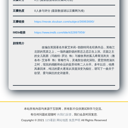
豆瓣热度
0人参与评分 (最新数据请以豆瓣网为准)
豆瓣链接
https://movie.douban.com/subject/36963690/
IMDb链接
https://www.imdb.com/title/tt32897959/
剧情简介
 　　改编自英国著名作家艾米莉·勃朗特同名经典作品，英格兰
北部的荒原之上，一场跨越阶级的禁忌之恋正在上演。庄园之主
的女儿凯茜（玛格特·罗比 饰）与被收养的孤儿希斯克利夫（雅
各布·艾洛蒂 饰）青梅竹马，灵魂契合彼此深陷。爱意悄然滋长
之时，现实的残酷和命运的捉弄却将二人分开。多年以后，他携
风暴回来，纯洁的爱火逐渐从浪漫演变为痴狂，谱写了一曲关于
欲望、爱与疯狂的史诗篇章。

本站所有内容均来源于互联网，所有影片仅供测试和学习交流。
有任何问题欢迎随时
向我们反馈
, 我们会及时回复您.
Copyright © 2021
115看剧
网站地图
免责声明
All Rights Reserved