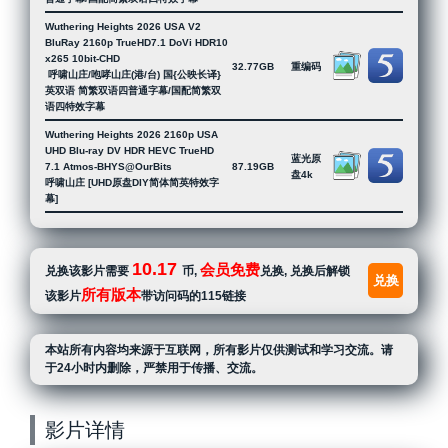
Wuthering Heights 2026 USA V2
BluRay 2160p TrueHD7.1 DoVi HDR10
x265 10bit-CHD
32.77GB
重编码
呼啸山庄/咆哮山庄(港/台) 国{公映长译}
英双语 简繁双语四普通字幕/国配简繁双
语四特效字幕
Wuthering Heights 2026 2160p USA
UHD Blu-ray DV HDR HEVC TrueHD
蓝光原
7.1 Atmos-BHYS@OurBits
87.19GB
盘4k
呼啸山庄 [UHD原盘DIY简体简英特效字
幕]
10.17
会员免费
兑换该影片需要
币,
兑换, 兑换后解锁
兑换
所有版本
该影片
带访问码的115链接
本站所有内容均来源于互联网，所有影片仅供测试和学习交流。请
于24小时内删除，严禁用于传播、交流。
影片详情