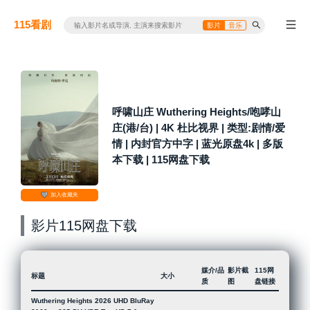
115看剧
影片
音乐
呼啸山庄 Wuthering Heights/咆哮山
庄(港/台) | 4K 杜比视界 | 类型:剧情/爱
情 | 内封官方中字 | 蓝光原盘4k | 多版
本下载 | 115网盘下载
加入收藏夹
影片115网盘下载
媒介/品
影片截
115网
标题
大小
质
图
盘链接
Wuthering Heights 2026 UHD BluRay