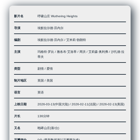
影片名
呼啸山庄 Wuthering Heights
导演
埃默拉尔德·芬内尔
编剧
埃默拉尔德·芬内尔 / 艾米莉·勃朗特
主演
玛格特·罗比 / 雅各布·艾洛蒂 / 周洪 / 艾莉森·奥利弗 / 沙扎德·拉
蒂夫
类型
剧情 / 爱情
制片地区
英国 / 美国
语言
英语
上映日期
2026-03-13(中国大陆) / 2026-02-11(法国) / 2026-02-13(美国)
片长
136分钟
又名
咆哮山庄(港/台)
豆瓣评分
0分 (最新数据请以豆瓣网为准)