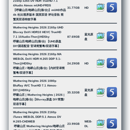
2160p x265 DV HDR TrueHD 7.1
4Audio Atmos mUHD-FRDS
31.77GB
HD
【呼啸山庄/咆哮山庄(港/台)】mUHD作品
4k 杜比视界版本 国英双语 评论音轨 简
繁英双语特效字幕
Wuthering Heights 2026 2160p UHD
Blu-ray DoVi HDR10 HEVC TrueHD
蓝光原
7.1 10Audio-Thor@HDSky
87.69GB
盘
呼啸山庄/咆哮山庄(港/台) 【UHD原盘
DIY国语配音 官译简繁粤/双语字幕】
Wuthering Heights 2026 2160p MA
WEB-DL DoVi HDR H.265 DDP 5.1-
Thor@HDSky
24.29GB
HD
呼啸山庄 / 咆哮山庄(港/台)【内封官译简
繁粤/双语字幕】
Wuthering Heights 2026 1080p
BluRay AVC TrueHD 7.1 Atmos-
DIY@HDSky
蓝光原
35.32GB
呼啸山庄 | Wuthering Heights | 2026 |
盘
咆哮山庄(港/台)【Blu-ray原盘 DIY简繁/
双语字幕】
Wuthering Heights 2026 2160p
iTunes WEB-DL DDP.5.1 Atmos DV
H.265-CHDWEB
WEB-
23.99GB
呼啸山庄 Wuthering Heights/咆哮山庄
DL