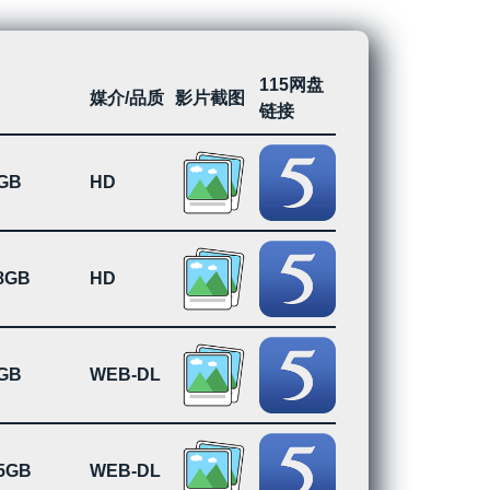
115网盘
媒介/品质
影片截图
链接
9GB
HD
28GB
HD
6GB
WEB-DL
85GB
WEB-DL