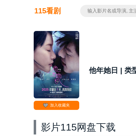
115看剧
他年她日 | 类
加入收藏夹
影片115网盘下载