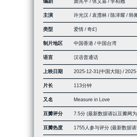
编剧
龚兆平 / 张艾嘉 / 李柏翘
主演
许光汉 / 袁澧林 / 陈泽耀 / 韩
类型
爱情 / 奇幻
制片地区
中国香港 / 中国台湾
语言
汉语普通话
上映日期
2025-12-31(中国大陆) / 20
片长
113分钟
又名
Measure in Love
豆瓣评分
7.5分 (最新数据请以豆瓣网为
豆瓣热度
1755人参与评分 (最新数据