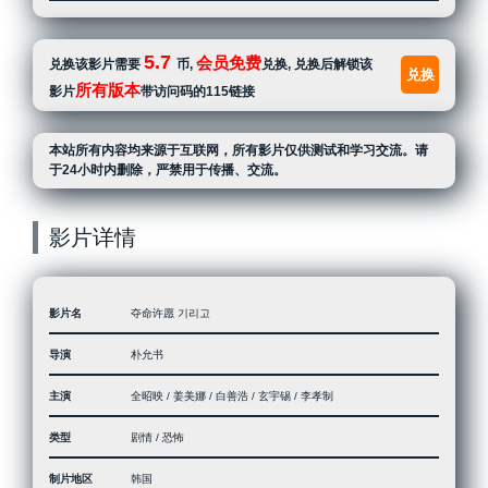
5.7
会员免费
兑换该影片需要
币,
兑换, 兑换后解锁该
兑换
所有版本
影片
带访问码的115链接
本站所有内容均来源于互联网，所有影片仅供测试和学习交流。请
于24小时内删除，严禁用于传播、交流。
影片详情
影片名
夺命许愿 기리고
导演
朴允书
主演
全昭映 / 姜美娜 / 白善浩 / 玄宇锡 / 李孝制
类型
剧情 / 恐怖
制片地区
韩国