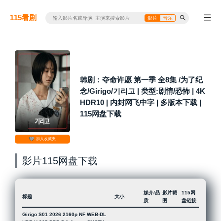
115看剧
影片
音乐
韩剧：夺命许愿 第一季 全8集 /为了纪
念/Girigo/기리고 | 类型:剧情/恐怖 | 4K
HDR10 | 内封网飞中字 | 多版本下载 |
115网盘下载
加入收藏夹
影片115网盘下载
媒介/品
影片截
115网
标题
大小
质
图
盘链接
Girigo S01 2026 2160p NF WEB-DL