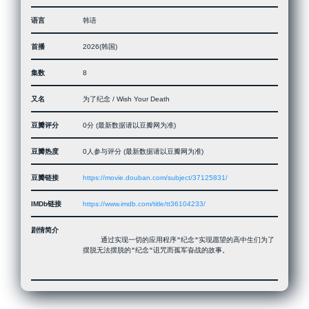
语言
韩语
首播
2026(韩国)
集数
8
又名
为了纪念 / Wish Your Death
豆瓣评分
0分 (最新数据请以豆瓣网为准)
豆瓣热度
0人参与评分 (最新数据请以豆瓣网为准)
豆瓣链接
https://movie.douban.com/subject/37125831/
IMDb链接
https://www.imdb.com/title/tt36104233/
剧情简介
 　　通过实现一切的应用程序"纪念"实现愿望的高中生们为了
摆脱无法摆脱的"纪念"诅咒而孤军奋战的故事。
