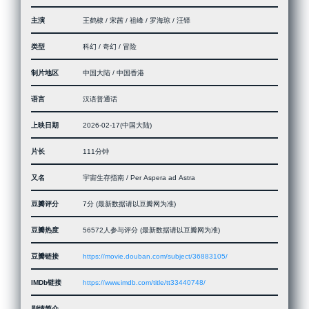
主演
王鹤棣 / 宋茜 / 祖峰 / 罗海琼 / 汪铎
类型
科幻 / 奇幻 / 冒险
制片地区
中国大陆 / 中国香港
语言
汉语普通话
上映日期
2026-02-17(中国大陆)
片长
111分钟
又名
宇宙生存指南 / Per Aspera ad Astra
豆瓣评分
7分 (最新数据请以豆瓣网为准)
豆瓣热度
56572人参与评分 (最新数据请以豆瓣网为准)
豆瓣链接
https://movie.douban.com/subject/36883105/
IMDb链接
https://www.imdb.com/title/tt33440748/
剧情简介