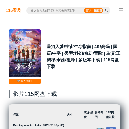
115看剧
影片
音乐
星河入梦/宇宙生存指南 | 4K/高码 | 国
语/中字 | 类型:科幻/奇幻/冒险 | 主演:王
鹤棣/宋茜/祖峰 | 多版本下载 | 115网盘
下载
加入收藏夹
影片115网盘下载
媒介/品
影片截
115网
标题
大小
质
图
盘链接
Per Aspera Ad Astra 2026 2160p HQ