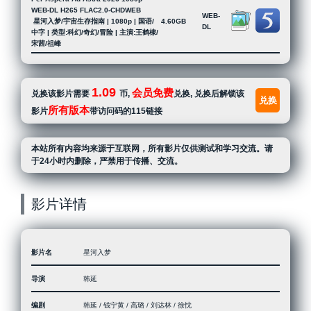
WEB-DL H265 FLAC2.0-CHDWEB
WEB-
星河入梦/宇宙生存指南 | 1080p | 国语/
4.60GB
DL
中字 | 类型:科幻/奇幻/冒险 | 主演:王鹤棣/
宋茜/祖峰
1.09
会员免费
兑换该影片需要
币,
兑换, 兑换后解锁该
兑换
所有版本
影片
带访问码的115链接
本站所有内容均来源于互联网，所有影片仅供测试和学习交流。请
于24小时内删除，严禁用于传播、交流。
影片详情
影片名
星河入梦
导演
韩延
编剧
韩延 / 钱宁黄 / 高璐 / 刘达林 / 徐忱