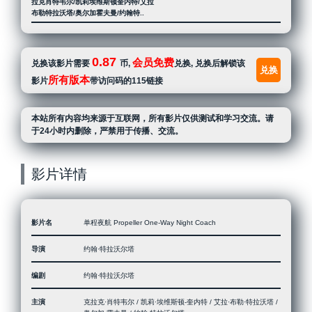
拉克肖特韦尔/凯莉埃维斯顿奎内特/艾拉
布勒特拉沃塔/奥尔加霍夫曼/约翰特..
0.87
会员免费
兑换该影片需要
币,
兑换, 兑换后解锁该
兑换
所有版本
影片
带访问码的115链接
本站所有内容均来源于互联网，所有影片仅供测试和学习交流。请
于24小时内删除，严禁用于传播、交流。
影片详情
影片名
单程夜航 Propeller One-Way Night Coach
导演
约翰·特拉沃尔塔
编剧
约翰·特拉沃尔塔
主演
克拉克·肖特韦尔 / 凯莉·埃维斯顿-奎内特 / 艾拉·布勒·特拉沃塔 /