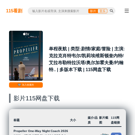
115看剧
影片
音乐
单程夜航 | 类型:剧情/家庭/冒险 | 主演:
克拉克肖特韦尔/凯莉埃维斯顿奎内特/
艾拉布勒特拉沃塔/奥尔加霍夫曼/约翰
特.. | 多版本下载 | 115网盘下载
加入收藏夹
影片115网盘下载
媒介/品
影片截
115网
标题
大小
质
图
盘链接
Propeller One-Way Night Coach 2026