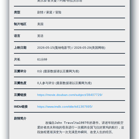
奥尔加·霍夫曼 / 约翰·特拉沃尔塔
类型
剧情 / 家庭 / 冒险
制片地区
美国
语言
英语
上映日期
2026-05-15(戛纳电影节) / 2026-05-29(美国网络)
片长
61分钟
豆瓣评分
0分 (最新数据请以豆瓣网为准)
豆瓣热度
0人参与评分 (最新数据请以豆瓣网为准)
豆瓣链接
https://movie.douban.com/subject/38407729/
IMDb链接
https://www.imdb.com/title/tt41367695/
剧情简介
 　　改编自John Travolta1997年的著作。讲述年轻的航空
爱好者杰夫和他的母亲进行一次横跨全国飞往好莱坞的航行，这
段旅程逐渐演变为一次充满意外瞬间、改变人生的经历。
