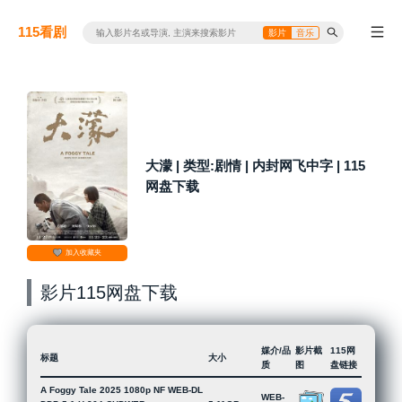
115看剧
影片
音乐
大濛 | 类型:剧情 | 内封网飞中字 | 115
网盘下载
加入收藏夹
影片115网盘下载
媒介/品
影片截
115网
标题
大小
质
图
盘链接
A Foggy Tale 2025 1080p NF WEB-DL
WEB-