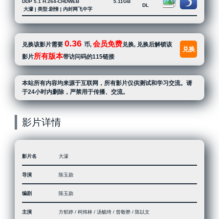
DDP 5.1 H.264-CHDWEB
5.11GB
DL
大濛 | 类型:剧情 | 内封网飞中字
0.36
会员免费
兑换该影片需要
币,
兑换, 兑换后解锁该
兑换
所有版本
影片
带访问码的115链接
本站所有内容均来源于互联网，所有影片仅供测试和学习交流。请
于24小时内删除，严禁用于传播、交流。
影片详情
影片名
大濛
导演
陈玉勋
编剧
陈玉勋
主演
方郁婷 / 柯炜林 / 汤毓绮 / 曾敬骅 / 陈以文