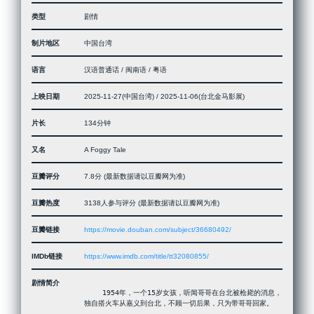
类型
剧情
制片地区
中国台湾
语言
汉语普通话 / 闽南语 / 粤语
上映日期
2025-11-27(中国台湾) / 2025-11-06(台北金马影展)
片长
134分钟
又名
A Foggy Tale
豆瓣评分
7.8分 (最新数据请以豆瓣网为准)
豆瓣热度
3138人参与评分 (最新数据请以豆瓣网为准)
豆瓣链接
https://movie.douban.com/subject/36680492/
IMDb链接
https://www.imdb.com/title/tt32080855/
剧情简介
 　　1954年，一个15岁女孩，听闻哥哥在台北被枪毙的消息，
独自搭火车从嘉义到台北，不顾一切后果，只为带哥哥回家。
